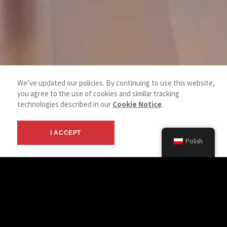
We’ve updated our policies. By continuing to use this website,
Chcemy z Tobą
you agree to the use of cookies and similar tracking
technologies described in our
Cookie Notice
.
współpracować
I ACCEPT
NAI REINA DOT
.
to integracja
Polish
usług w obszarze:
Analiza środowiska pracy
Doradztwo architektoniczne
Zarządzanie projektem