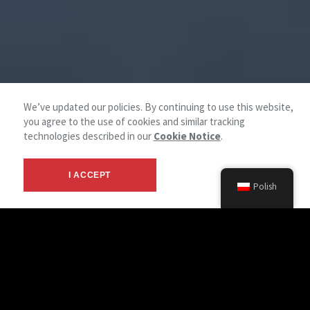
We’ve updated our policies. By continuing to use this website,
you agree to the use of cookies and similar tracking
technologies described in our
Cookie Notice
.
I ACCEPT
Polish
Pracujmy razem
NAI REINA to wyspecjalizowana agencja doradcza zajmująca
się reprezentacją najemców, kierowana przez Roberta Z.
Karniewskiego – pioniera w tej dziedzinie z ponad
dwudziestopięcioletnim doświadczeniem na rynku
nieruchomości komercyjnych w Polsce.