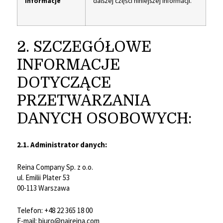
informacje
dalszej części niniejszej informacji.
2. SZCZEGÓŁOWE
INFORMACJE
DOTYCZĄCE
PRZETWARZANIA
DANYCH OSOBOWYCH:
2.1. Administrator danych:
Reina Company Sp. z o.o.
ul. Emilii Plater 53
00-113 Warszawa
Telefon: +48 22 365 18 00
E-mail: biuro@naireina.com