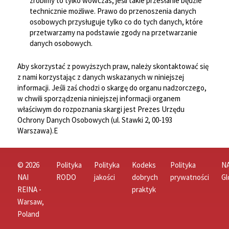
zrobimy to tylko wówczas, jeśli takie przesłanie będzie
technicznie możliwe. Prawo do przenoszenia danych
osobowych przysługuje tylko co do tych danych, które
przetwarzamy na podstawie zgody na przetwarzanie
danych osobowych.
Aby skorzystać z powyższych praw, należy skontaktować się
z nami korzystając z danych wskazanych w niniejszej
informacji. Jeśli zaś chodzi o skargę do organu nadzorczego,
w chwili sporządzenia niniejszej informacji organem
właściwym do rozpoznania skargi jest Prezes Urzędu
Ochrony Danych Osobowych (ul. Stawki 2, 00-193
Warszawa).E
© 2026
Polityka
Polityka
Kodeks
Polityka
NA
NAI
RODO
jakości
dobrych
prywatności
Gl
REINA -
praktyk
Warsaw,
Poland